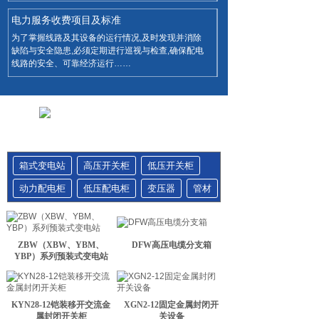
电力服务收费项目及标准
为了掌握线路及其设备的运行情况,及时发现并消除
缺陷与安全隐患,必须定期进行巡视与检查,确保配电
线路的安全、可靠经济运行……
箱式变电站
高压开关柜
低压开关柜
动力配电柜
低压配电柜
变压器
管材
ZBW（XBW、YBM、
DFW高压电缆分支箱
YBP）系列预装式变电站
KYN28-12铠装移开交流金
XGN2-12固定金属封闭开
属封闭开关柜
关设备